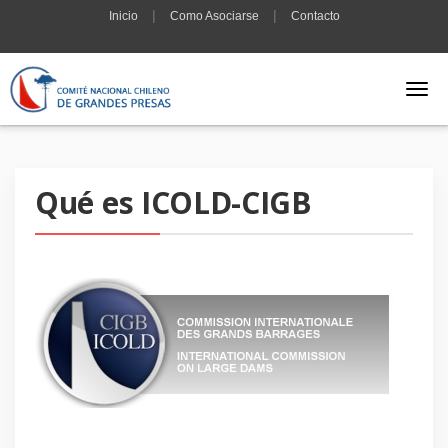
|
|
Inicio
Como Asociarse
Contacto
Qué es ICOLD-CIGB